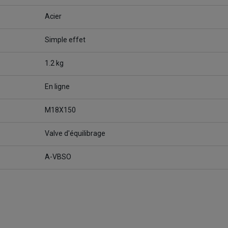
Acier
Simple effet
1.2 kg
En ligne
M18X150
Valve d'équilibrage
A-VBSO