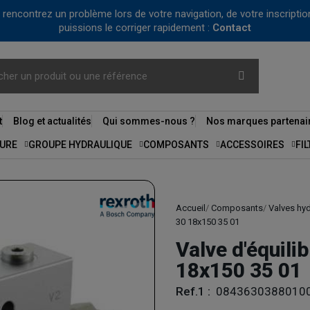
us rencontrez un problème lors de votre navigation, de votre inscrip
puissions le corriger rapidement :
Contact
t
Blog et actualités
Qui sommes-nous ?
Nos marques partenai
URE
GROUPE HYDRAULIQUE
COMPOSANTS
ACCESSOIRES
FI
Accueil
Composants
Valves hy
30 18x150 35 01
Valve d'équili
18x150 35 01
Ref.1 :
0843630388010