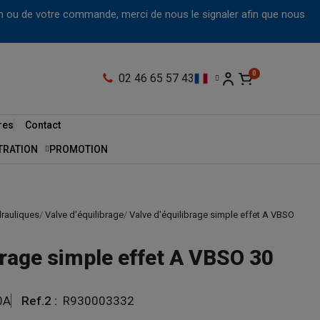
tion ou de votre commande, merci de nous le signaler afin que nous
02 46 65 57 43
res
Contact
LTRATION
PROMOTION
drauliques
Valve d'équilibrage
Valve d'équilibrage simple effet A VBSO
brage simple effet A VBSO 30
0A
Ref.2 :
R930003332