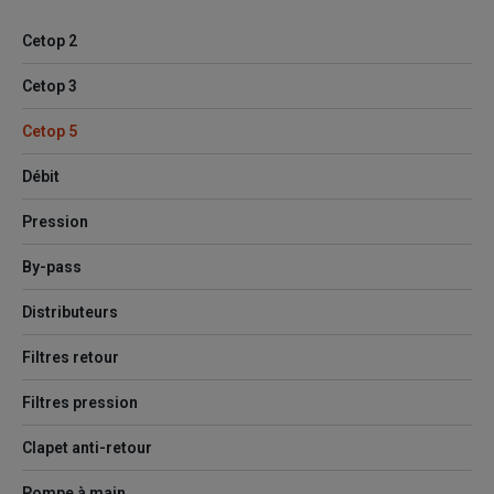
Cetop 2
Cetop 3
Cetop 5
Débit
Pression
By-pass
Distributeurs
Filtres retour
Filtres pression
Clapet anti-retour
Pompe à main