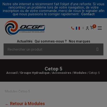
Notre site internet a récemment fait l’objet d’une refonte. Si vous
rencontrez un problème lors de votre navigation, de votre
inscription ou de votre commande, merci de nous le signaler afin
que nous puissions le corriger rapidement :
Contact
Actualités
Qui sommes-nous ?
Nos marques
Cetop 5
Accueil
Groupe Hydraulique
Accessoires
Modules
Cetop 5
Modules Cetop 5
← Retour à Modules