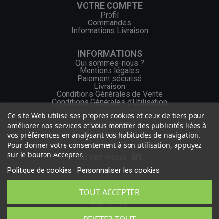
VOTRE COMPTE
Profil
Commandes
Informations Livraison
INFORMATIONS
Qui sommes-nous ?
Mentions légales
Paiement sécurisé
Livraison
Conditions Générales de Vente
Conditions Générales d'Utilisation
Ce site Web utilise ses propres cookies et ceux de tiers pour
CONTACT
améliorer nos services et vous montrer des publicités liées à
vos préférences en analysant vos habitudes de navigation.
+33 (0) 2 46 65 57 43
Pour donner votre consentement à son utilisation, appuyez
contact.web@ocgf.fr
sur le bouton Accepter.
Suivez-nous :
Politique de cookies
Personnaliser les cookies
TOUT ACCEPTER
Politique de confidentialité
Plan du site
2026 - OCGF Tous droits réservés