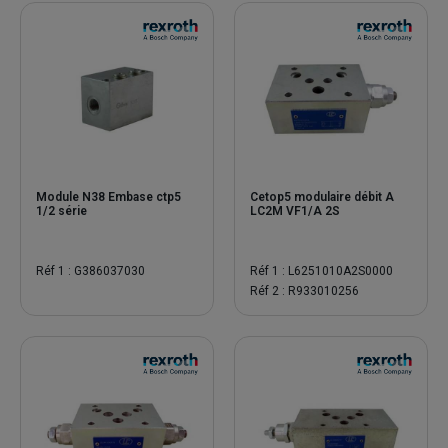
Module N38 Embase ctp5
Cetop5 modulaire débit A
1/2 série
LC2M VF1/A 2S
Réf 1 : G386037030
Réf 1 : L6251010A2S0000
Réf 2 : R933010256