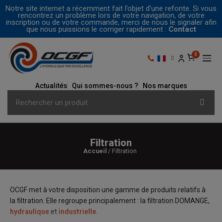
Notre site internet a récemment fait l’objet d’une refonte. Si vous
rencontrez un problème lors de votre navigation, de votre
inscription ou de votre commande, merci de nous le signaler afin
que nous puissions le corriger rapidement :
Contact
Actualités
Qui sommes-nous ?
Nos marques
Filtration
Accueil
Filtration
OCGF met à votre disposition une gamme de produits relatifs à
la filtration. Elle regroupe principalement : la filtration DOMANGE,
hydraulique
et
industrielle
.