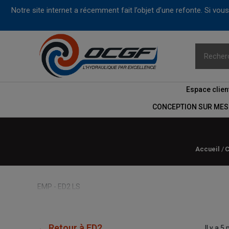
Notre site internet a récemment fait l’objet d’une refonte. Si vo
Espace clien
CONCEPTION SUR MES
Accueil
C
EMP - ED2 LS
← Retour à ED2
Il y a 5