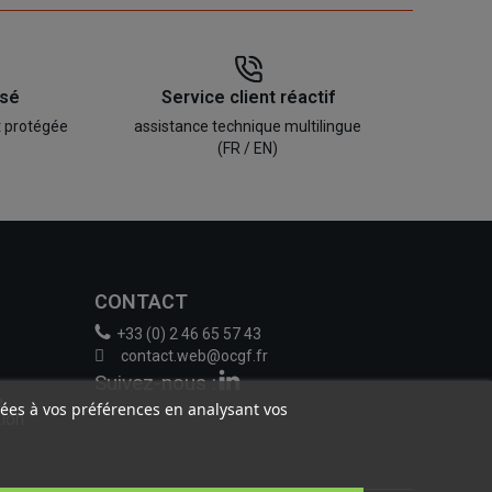
isé
Service client réactif
t protégée
assistance technique multilingue
(FR / EN)
CONTACT
+33 (0) 2 46 65 57 43
contact.web@ocgf.fr
Suivez-nous :
e
liées à vos préférences en analysant vos
tion