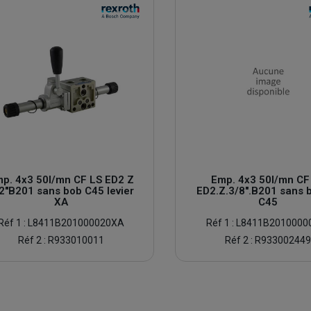
p. 4x3 50l/mn CF LS ED2 Z
Emp. 4x3 50l/mn CF
2''B201 sans bob C45 levier
ED2.Z.3/8''.B201 sans 
XA
C45
Réf 1 : L8411B201000020XA
Réf 1 : L8411B2010000
Réf 2 : R933010011
Réf 2 : R93300244