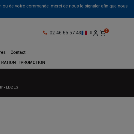
tion ou de votre commande, merci de nous le signaler afin que nous
02 46 65 57 43
res
Contact
LTRATION
PROMOTION
P - ED2 LS