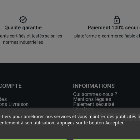
Qualité garantie
Paiement 100% sécur
ts certifiés et testés selon les
plateforme e-commerce fiable e
normes industrielles
 COMPTE
INFORMATIONS
Qui sommes-nous ?
des
Mentions légales
ons Livraison
Paiement sécurisé
Livraison
Conditions Générales de Vent
e tiers pour améliorer nos services et vous montrer des publicités 
Conditions Générales d'Utilisa
ntement à son utilisation, appuyez sur le bouton Accepter.