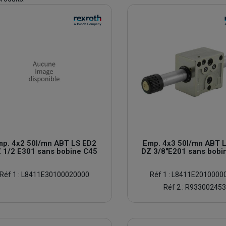
mp. 4x2 50l/mn ABT LS ED2
Emp. 4x3 50l/mn ABT 
 1/2 E301 sans bobine C45
DZ 3/8''E201 sans bobi
Réf 1 : L8411E30100020000
Réf 1 : L8411E2010000
Réf 2 : R93300245