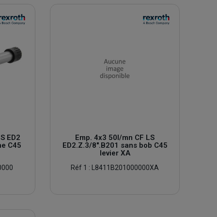
LS ED2
Emp. 4x3 50l/mn CF LS
ne C45
ED2.Z.3/8''.B201 sans bob C45
levier XA
0000
Réf 1 : L8411B201000000XA
3