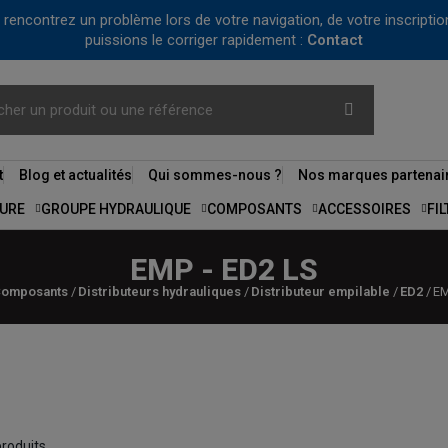
us rencontrez un problème lors de votre navigation, de votre inscrip
puissions le corriger rapidement :
Contact
t
Blog et actualités
Qui sommes-nous ?
Nos marques partenai
URE
GROUPE HYDRAULIQUE
COMPOSANTS
ACCESSOIRES
FI
EMP - ED2 LS
omposants
Distributeurs hydrauliques
Distributeur empilable
ED2
EM
 produits.