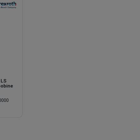
 LS
bobine
0000
9