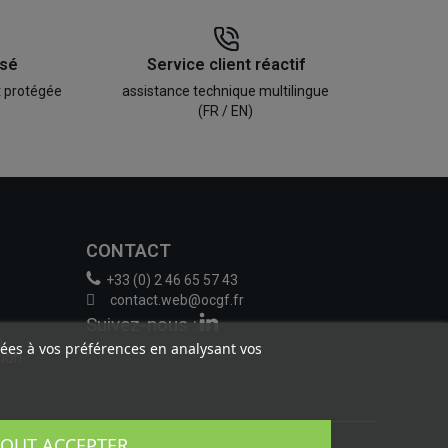
isé
Service client réactif
t protégée
assistance technique multilingue
(FR / EN)
CONTACT
+33 (0) 2 46 65 57 43
contact.web@ocgf.fr
Suivez-nous :
e
liées à vos préférences en analysant vos
tion
TOUT ACCEPTER