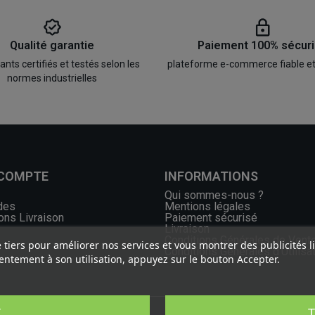
Qualité garantie
Paiement 100% sécur
ts certifiés et testés selon les
plateforme e-commerce fiable e
normes industrielles
 COMPTE
INFORMATIONS
Qui sommes-nous ?
des
Mentions légales
ons Livraison
Paiement sécurisé
Livraison
Conditions Générales de Vent
e tiers pour améliorer nos services et vous montrer des publicités 
Conditions Générales d'Utilisa
ntement à son utilisation, appuyez sur le bouton Accepter.
T