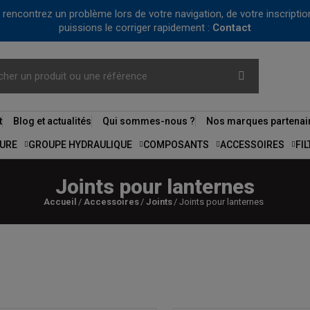
us rencontrez un problème lors de votre navigation, de votre inscrip
puissions le corriger rapidement :
Contact
t
Blog et actualités
Qui sommes-nous ?
Nos marques partenai
URE
GROUPE HYDRAULIQUE
COMPOSANTS
ACCESSOIRES
FI
Joints pour lanternes
Accueil
Accessoires
Joints
Joints pour lanternes