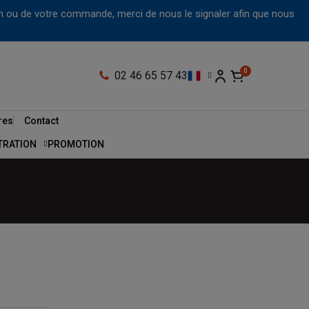
tion ou de votre commande, merci de nous le signaler afin que nous
02 46 65 57 43
res
Contact
LTRATION
PROMOTION