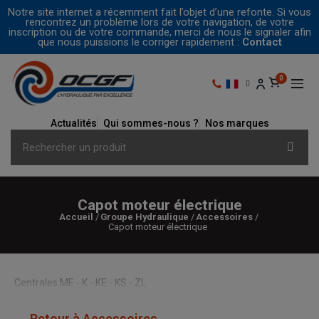
Notre site internet a récemment fait l’objet d’une refonte. Si vous
rencontrez un problème lors de votre navigation, de votre
inscription ou de votre commande, merci de nous le signaler afin
que nous puissions le corriger rapidement :
Contact
Actualités
Qui sommes-nous ?
Nos marques
Capot moteur électrique
Accueil
Groupe Hydraulique
Accessoires
Capot moteur électrique
Centrales ME - K - KE - KS - ZL
← Retour à Accessoires