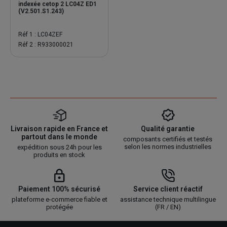
indexée cetop 2 LC04Z ED1
(V2.501.S1.243)
Réf 1 : LC04ZEF
Réf 2 : R933000021
Livraison rapide en France et
Qualité garantie
partout dans le monde
composants certifiés et testés
selon les normes industrielles
expédition sous 24h pour les
produits en stock
Paiement 100% sécurisé
Service client réactif
plateforme e-commerce fiable et
assistance technique multilingue
protégée
(FR / EN)