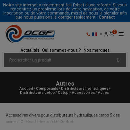
Notre site internet a récemment fait l’objet d’une refonte. Si vous
rencontrez un problème lors de votre navigation, de votre
inscription ou de votre commande, merci de nous le signaler afin
que nous puissions le corriger rapidement :
Contact
Actualités
Qui sommes-nous ?
Nos marques
Autres
Accueil
Composants
Distributeurs hydrauliques
Distributeurs cetop
Cetop - Accessoires
Autres
Accessoires divers pour distributeurs hydrauliques cetop 5 des
usines LC - Bosch Rexroth Oil Control