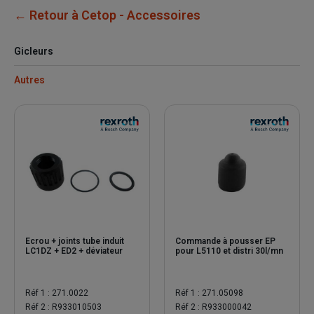
← Retour à Cetop - Accessoires
Gicleurs
Autres
Ecrou + joints tube induit
Commande à pousser EP
LC1DZ + ED2 + déviateur
pour L5110 et distri 30l/mn
Réf 1 : 271.0022
Réf 1 : 271.05098
Réf 2 : R933010503
Réf 2 : R933000042