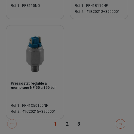
Réf 1 : PR3115NO
Réf 1 : PR41B110NF
Réf 2 : 41B20212+3900001
Pressostat réglable à
membrane NF 50 à 150 bar
Réf 1 : PR41C50150NF
Réf 2 : 41C20215+3900001
1
2
3