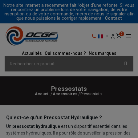
Notre site internet a récemment fait l’objet d’une refonte. Si vous
rencontrez un problème lors de votre navigation, de votre
inscription ou de votre commande, merci de nous le signaler afin
que nous puissions le corriger rapidement :
Contact
Actualités
Qui sommes-nous ?
Nos marques
Pressostats
Accueil
Accessoires
Pressostats
Qu'est-ce qu'un Pressostat Hydraulique ?
Un
pressostat hydraulique
est un dispositif essentiel dans les
systèmes hydrauliques. Il a pour rôle de surveiller la pression des