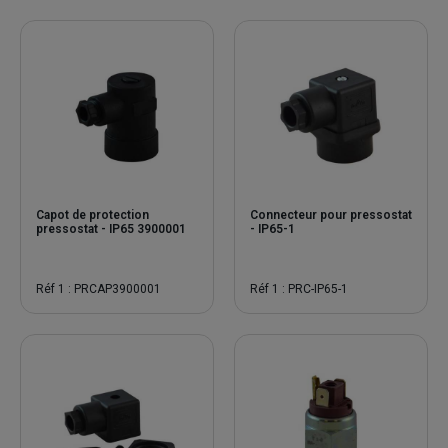
réglage, ils offrent une solution adaptée à chaque application.
Que vous ayez besoin de gérer des pressions faibles ou élevées,
nous avons le pressostat qu'il vous faut.
Pressostat à Membrane et Pressostat à Piston :
Differences
Pressostat à Membrane :
Avantages :
Sensibilité élevée aux variations de pression.
Adapté aux environnements avec des fluides corrosifs ou à
Capot de protection
Connecteur pour pressostat
pressostat - IP65 3900001
- IP65-1
haute viscosité.
Inconvénients :
Moins résistant aux pressions extrêmement élevées.
Réf 1 : PRCAP3900001
Réf 1 : PRC-IP65-1
Durée de vie potentiellement plus courte dans des conditions
d'utilisation intensive.
Pressostat à Piston :
Avantages :
Capacité à gérer des pressions très élevées.
Durabilité accrue dans des applications robustes.