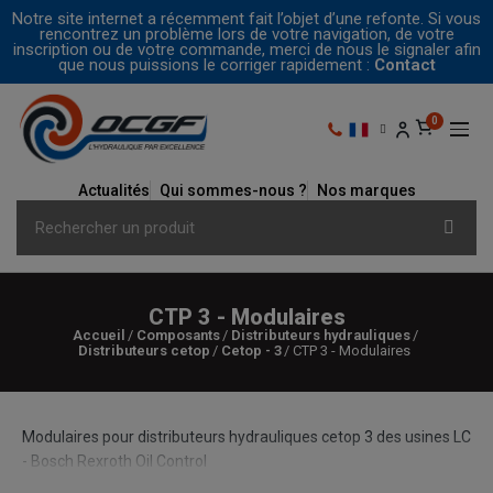
Notre site internet a récemment fait l’objet d’une refonte. Si vous
rencontrez un problème lors de votre navigation, de votre
inscription ou de votre commande, merci de nous le signaler afin
que nous puissions le corriger rapidement :
Contact
Actualités
Qui sommes-nous ?
Nos marques
CTP 3 - Modulaires
Accueil
Composants
Distributeurs hydrauliques
Distributeurs cetop
Cetop - 3
CTP 3 - Modulaires
Modulaires pour distributeurs hydrauliques cetop 3 des usines LC
- Bosch Rexroth Oil Control