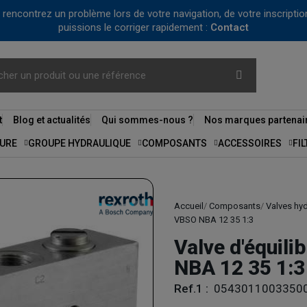
us rencontrez un problème lors de votre navigation, de votre inscrip
puissions le corriger rapidement :
Contact
t
Blog et actualités
Qui sommes-nous ?
Nos marques partenai
URE
GROUPE HYDRAULIQUE
COMPOSANTS
ACCESSOIRES
FI
Accueil
Composants
Valves hy
VBSO NBA 12 35 1:3
Valve d'équili
NBA 12 35 1:3
Ref.1 :
0543011003350