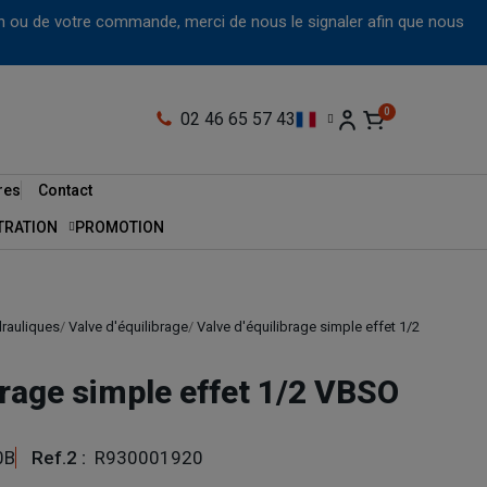
tion ou de votre commande, merci de nous le signaler afin que nous
02 46 65 57 43
res
Contact
LTRATION
PROMOTION
drauliques
Valve d'équilibrage
Valve d'équilibrage simple effet 1/2
brage simple effet 1/2 VBSO
0B
Ref.2 :
R930001920