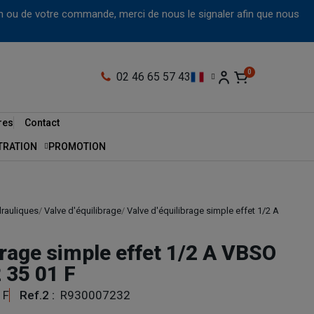
tion ou de votre commande, merci de nous le signaler afin que nous
02 46 65 57 43
res
Contact
LTRATION
PROMOTION
drauliques
Valve d'équilibrage
Valve d'équilibrage simple effet 1/2 A
brage simple effet 1/2 A VBSO
 35 01 F
1F
Ref.2 :
R930007232