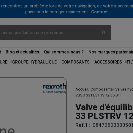
us rencontrez un problème lors de votre navigation, de votre inscrip
puissions le corriger rapidement :
Contact
t
Blog et actualités
Qui sommes-nous ?
Nos marques partenai
URE
GROUPE HYDRAULIQUE
COMPOSANTS
ACCESSOIRES
FI
Accueil
Composants
Valves hy
VBSO 33 PLSTRV 12 35 01 F
Valve d'équili
33 PLSTRV 12
Ref.1 :
0847050303350