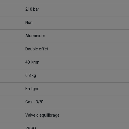
210 bar
Non
Aluminium
Double effet
40 l/mn
0.8 kg
En ligne
Gaz - 3/8"
Valve d'équilibrage
VBSO