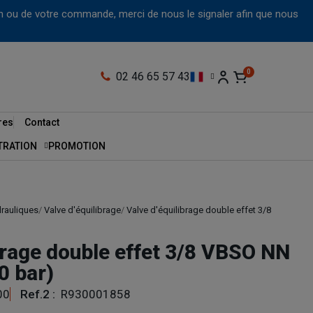
tion ou de votre commande, merci de nous le signaler afin que nous
02 46 65 57 43
res
Contact
LTRATION
PROMOTION
drauliques
Valve d'équilibrage
Valve d'équilibrage double effet 3/8
brage double effet 3/8 VBSO NN
0 bar)
00
Ref.2 :
R930001858