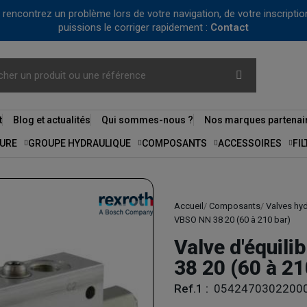
us rencontrez un problème lors de votre navigation, de votre inscrip
puissions le corriger rapidement :
Contact
t
Blog et actualités
Qui sommes-nous ?
Nos marques partenai
URE
GROUPE HYDRAULIQUE
COMPOSANTS
ACCESSOIRES
FI
Accueil
Composants
Valves hy
VBSO NN 38 20 (60 à 210 bar)
Valve d'équili
38 20 (60 à 21
Ref.1 :
0542470302200