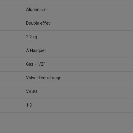
Aluminium
Double effet
2.2 kg
À Flasquer
Gaz - 1/2"
Valve d'équilibrage
VBSO
1:3