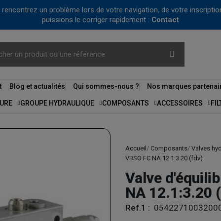
us rencontrez un problème lors de votre navigation, de votre inscrip
puissions le corriger rapidement :
Contact
t
Blog et actualités
Qui sommes-nous ?
Nos marques partenai
URE
GROUPE HYDRAULIQUE
COMPOSANTS
ACCESSOIRES
FI
Accueil
Composants
Valves hy
VBSO FC NA 12.1:3.20 (fdv)
Valve d'équili
NA 12.1:3.20 (
Ref.1 :
0542271003200