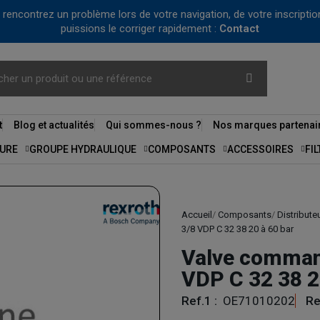
us rencontrez un problème lors de votre navigation, de votre inscrip
puissions le corriger rapidement :
Contact
t
Blog et actualités
Qui sommes-nous ?
Nos marques partenai
URE
GROUPE HYDRAULIQUE
COMPOSANTS
ACCESSOIRES
FI
Accueil
Composants
Distribute
3/8 VDP C 32 38 20 à 60 bar
Valve comman
VDP C 32 38 2
Ref.1 :
OE71010202
Re