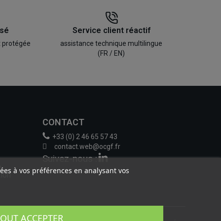
isé
Service client réactif
t protégée
assistance technique multilingue
(FR / EN)
CONTACT
+33 (0) 2 46 65 57 43
contact.web@ocgf.fr
Suivez-nous :
e
liées à vos préférences en analysant vos
tion
TOUT ACCEPTER