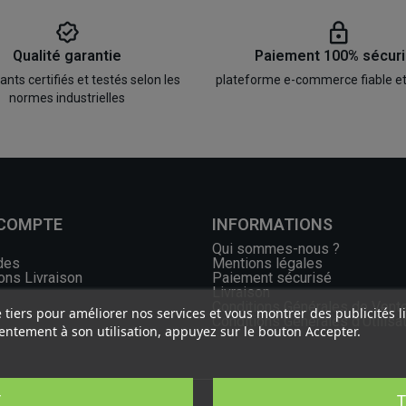
Qualité garantie
Paiement 100% sécur
ts certifiés et testés selon les
plateforme e-commerce fiable e
normes industrielles
 COMPTE
INFORMATIONS
Qui sommes-nous ?
des
Mentions légales
ons Livraison
Paiement sécurisé
Livraison
Conditions Générales de Vent
e tiers pour améliorer nos services et vous montrer des publicités 
Conditions Générales d'Utilisa
ntement à son utilisation, appuyez sur le bouton Accepter.
T