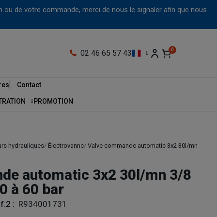
tion ou de votre commande, merci de nous le signaler afin que nous
02 46 65 57 43
res
Contact
LTRATION
PROMOTION
urs hydrauliques
Électrovanne
Valve commande automatic 3x2 30l/mn
de automatic 3x2 30l/mn 3/8
0 à 60 bar
f.2 :
R934001731