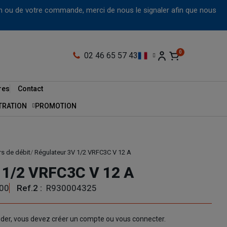
tion ou de votre commande, merci de nous le signaler afin que nous
02 46 65 57 43
res
Contact
LTRATION
PROMOTION
s de débit
Régulateur 3V 1/2 VRFC3C V 12 A
 1/2 VRFC3C V 12 A
00
Ref.2 :
R930004325
nder, vous devez créer un compte ou vous connecter.