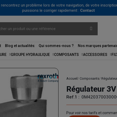
us rencontrez un problème lors de votre navigation, de votre inscrip
puissions le corriger rapidement :
Contact
t
Blog et actualités
Qui sommes-nous ?
Nos marques partenai
URE
GROUPE HYDRAULIQUE
COMPOSANTS
ACCESSOIRES
FI
Accueil
Composants
Régulateur
Régulateur 3V
Ref.1 :
0M42037003000
Pour voir nos tarifs et comma