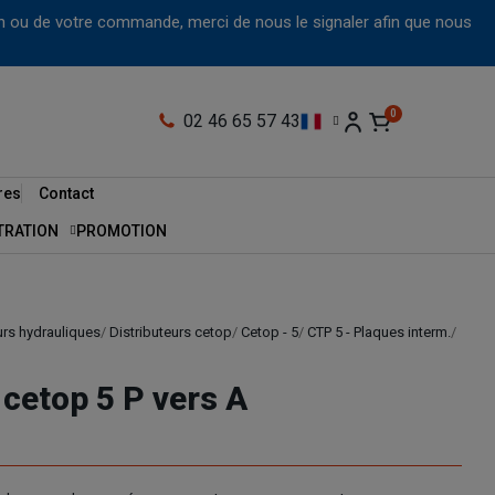
tion ou de votre commande, merci de nous le signaler afin que nous
02 46 65 57 43
res
Contact
LTRATION
PROMOTION
urs hydrauliques
Distributeurs cetop
Cetop - 5
CTP 5 - Plaques interm.
 cetop 5 P vers A