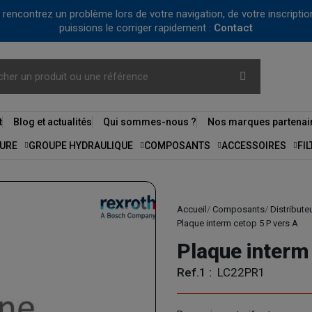
us rencontrez un problème lors de votre navigation, de votre inscrip
puissions le corriger rapidement :
Contact
t
Blog et actualités
Qui sommes-nous ?
Nos marques partenai
URE
GROUPE HYDRAULIQUE
COMPOSANTS
ACCESSOIRES
FI
Accueil
Composants
Distribute
Plaque interm cetop 5 P vers A
Plaque interm
Ref.1 :
LC22PR1