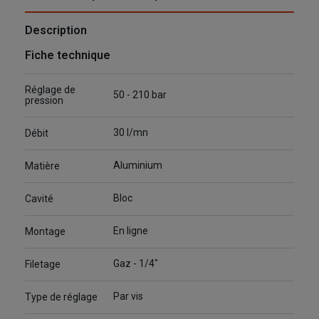
Description
Fiche technique
Réglage de
50 - 210 bar
pression
30 l/mn
Débit
Aluminium
Matière
Bloc
Cavité
En ligne
Montage
Gaz - 1/4"
Filetage
Par vis
Type de réglage