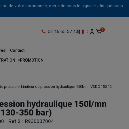
tion ou de votre commande, merci de nous le signaler afin que nous
02 46 65 57 43
res
Contact
LTRATION
PROMOTION
de pression
Limiteur de pression hydraulique 150l/mn VSDC 150 12
ression hydraulique 150l/mn
(130-350 bar)
00
Ref.2 :
R930007004