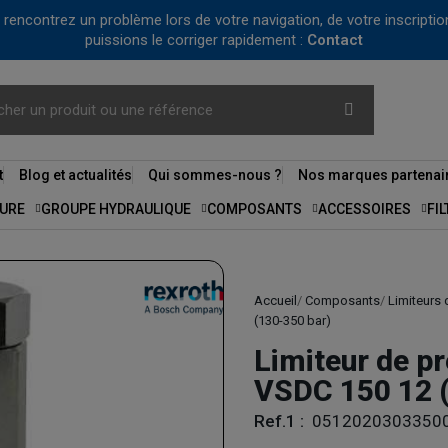
us rencontrez un problème lors de votre navigation, de votre inscrip
puissions le corriger rapidement :
Contact
t
Blog et actualités
Qui sommes-nous ?
Nos marques partenai
URE
GROUPE HYDRAULIQUE
COMPOSANTS
ACCESSOIRES
FI
Accueil
Composants
Limiteurs 
(130-350 bar)
Limiteur de p
VSDC 150 12 
Ref.1 :
0512020303350