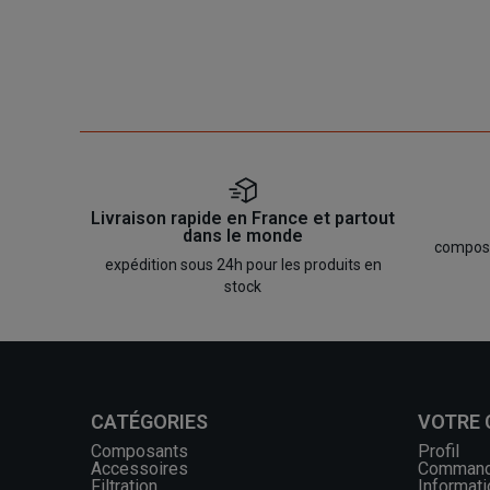
Livraison rapide en France et partout
dans le monde
composan
expédition sous 24h pour les produits en
stock
CATÉGORIES
VOTRE
Composants
Profil
Accessoires
Comman
Filtration
Informati