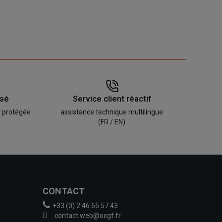
isé
Service client réactif
t protégée
assistance technique multilingue
(FR / EN)
CONTACT
+33 (0) 2 46 65 57 43
contact.web@ocgf.fr