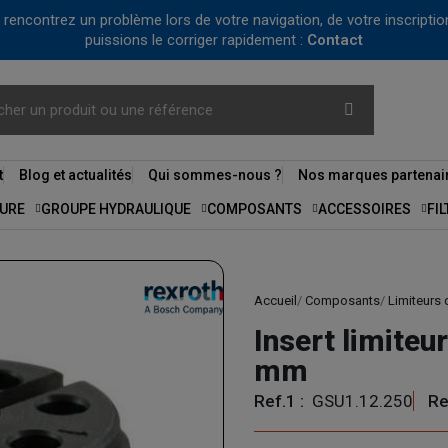
us rencontrez un problème lors de votre navigation, de votre inscrip
puissions le corriger rapidement :
Contact
t
Blog et actualités
Qui sommes-nous ?
Nos marques partenai
URE
GROUPE HYDRAULIQUE
COMPOSANTS
ACCESSOIRES
FI
Accueil
Composants
Limiteurs 
Insert limiteu
mm
Ref.1 :
GSU1.12.250
Re