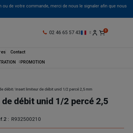
tion ou de votre commande, merci de nous le signaler afin que nous
02 46 65 57 43
res
Contact
LTRATION
PROMOTION
de débit
Insert limiteur de débit unid 1/2 percé 2,5 mm
r de débit unid 1/2 percé 2,5
f.2 :
R932500210