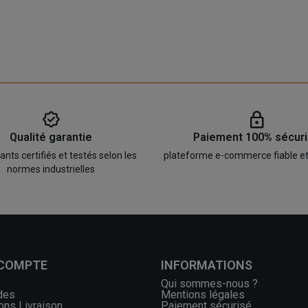
Qualité garantie
Paiement 100% sécur
ts certifiés et testés selon les
plateforme e-commerce fiable e
normes industrielles
 COMPTE
INFORMATIONS
Qui sommes-nous ?
des
Mentions légales
ons Livraison
Paiement sécurisé