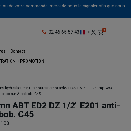
tion ou de votre commande, merci de nous le signaler afin que nous
02 46 65 57 43
res
Contact
LTRATION
PROMOTION
urs hydrauliques
Distributeur empilable
ED2
EMP - ED2
Emp. 4x3
i-choc sur A ss bob. C45
mn ABT ED2 DZ 1/2'' E201 anti-
 bob. C45
2100