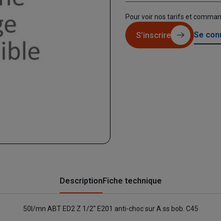
Pour voir nos tarifs et comma
Se con
S’inscrire
Description
Fiche technique
50l/mn ABT ED2 Z 1/2'' E201 anti-choc sur A ss bob. C45