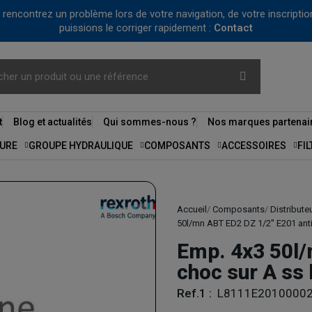
us rencontrez un problème lors de votre navigation, de votre inscrip
puissions le corriger rapidement :
Contact
t
Blog et actualités
Qui sommes-nous ?
Nos marques partenai
URE
GROUPE HYDRAULIQUE
COMPOSANTS
ACCESSOIRES
FI
Accueil
Composants
Distribute
50l/mn ABT ED2 DZ 1/2'' E201 ant
Emp. 4x3 50l/
choc sur A ss
Ref.1 :
L8111E2010000