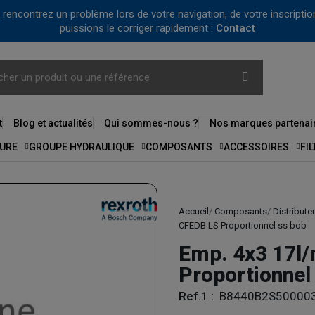
us rencontrez un problème lors de votre navigation, de votre inscrip
puissions le corriger rapidement :
Contact
t
Blog et actualités
Qui sommes-nous ?
Nos marques partenai
URE
GROUPE HYDRAULIQUE
COMPOSANTS
ACCESSOIRES
FI
Accueil
Composants
Distribute
CFEDB LS Proportionnel ss bob
Emp. 4x3 17l
Proportionnel
Ref.1 :
B8440B2S50000