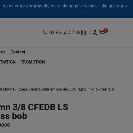
tion ou de votre commande, merci de nous le signaler afin que nous
02 46 65 57 43
res
Contact
LTRATION
PROMOTION
urs hydrauliques
Distributeur empilable
EDB
Emp. 4x3 17l/mn 3/8
/mn 3/8 CFEDB LS
 ss bob
3000