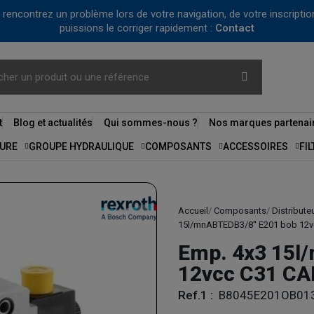
us rencontrez un problème lors de votre navigation, de votre inscrip
puissions le corriger rapidement :
Contact
t
Blog et actualités
Qui sommes-nous ?
Nos marques partenai
URE
GROUPE HYDRAULIQUE
COMPOSANTS
ACCESSOIRES
FI
Accueil
Composants
Distribute
15l/mnABTEDB3/8'' E201 bob 12v
Emp. 4x3 15l
12vcc C31 CAR
Ref.1 :
B8045E201OB01