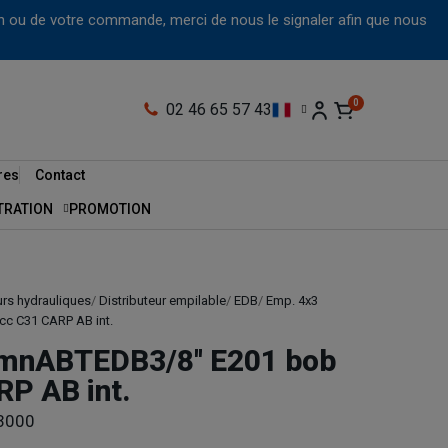
tion ou de votre commande, merci de nous le signaler afin que nous
02 46 65 57 43
res
Contact
LTRATION
PROMOTION
urs hydrauliques
Distributeur empilable
EDB
Emp. 4x3
cc C31 CARP AB int.
/mnABTEDB3/8'' E201 bob
P AB int.
3000