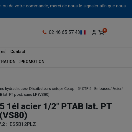
tion ou de votre commande, merci de nous le signaler afin que nous
02 46 65 57 43
res
Contact
LTRATION
PROMOTION
urs hydrauliques
Distributeurs cetop
Cetop - 5
CTP 5 - Embases
Acier
B lat. PT post. sans LP (VS80)
1él acier 1/2'' PTAB lat. PT
 (VS80)
.2 :
ES5B12PLZ