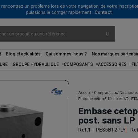
us rencontrez un problème lors de votre navigation, de votre inscrip
puissions le corriger rapidement :
Contact
t
Blog et actualités
Qui sommes-nous ?
Nos marques partenai
URE
GROUPE HYDRAULIQUE
COMPOSANTS
ACCESSOIRES
FI
Accueil
Composants
Distribute
Embase cetop5 1él acier 1/2'' PTA
Embase cetop5 
post. sans LP
Ref.1 :
PES5B12PLY
Ref