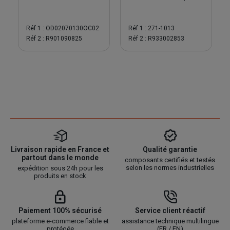
Réf 1 : OD02070130OC02
Réf 1 : 271-1013
Réf 2 : R901090825
Réf 2 : R933002853
Livraison rapide en France et
Qualité garantie
partout dans le monde
composants certifiés et testés
selon les normes industrielles
expédition sous 24h pour les
produits en stock
Paiement 100% sécurisé
Service client réactif
plateforme e-commerce fiable et
assistance technique multilingue
protégée
(FR / EN)