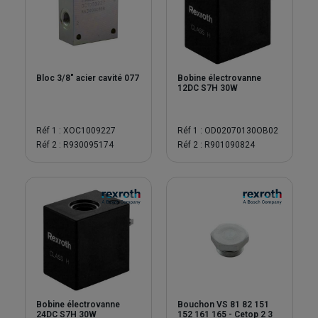
Bloc 3/8" acier cavité 077
Bobine électrovanne
12DC S7H 30W
Réf 1 : XOC1009227
Réf 1 : OD02070130OB02
Réf 2 : R930095174
Réf 2 : R901090824
Bobine électrovanne
Bouchon VS 81 82 151
24DC S7H 30W
152 161 165 - Cetop 2 3