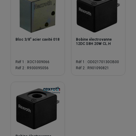
Bloc 3/8" acier cavité 018
Bobine électrovanne
12DC S8H 20W CL.H
Réf 1 : XOC1009066
Réf 1 : OD02170130OB00
Réf 2 : R930095056
Réf 2 : R901090821