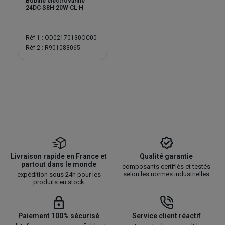
Bobine électrovanne
24DC S8H 20W CL H
Réf 1 : OD02170130OC00
Réf 2 : R901083065
Livraison rapide en France et
Qualité garantie
partout dans le monde
composants certifiés et testés
selon les normes industrielles
expédition sous 24h pour les
produits en stock
Paiement 100% sécurisé
Service client réactif