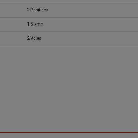
2 Positions
1.5 l/mn
2 Voies