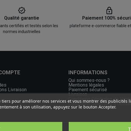
Qualité garantie
Paiement 100% sécur
ts certifiés et testés selon les
plateforme e-commerce fiable e
normes industrielles
 COMPTE
INFORMATIONS
Qui sommes-nous ?
des
Mentions légales
ons Livraison
Paiement sécurisé
Livraison
Conditions Générales de Vent
e tiers pour améliorer nos services et vous montrer des publicités 
Conditions Générales d'Utilisa
ntement à son utilisation, appuyez sur le bouton Accepter.
T