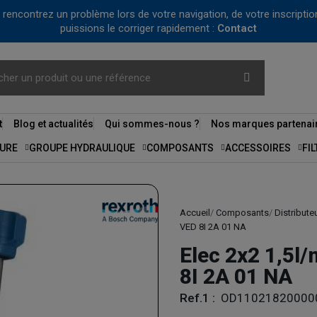
us rencontrez un problème lors de votre navigation, de votre inscrip
puissions le corriger rapidement :
Contact
t
Blog et actualités
Qui sommes-nous ?
Nos marques partenai
URE
GROUPE HYDRAULIQUE
COMPOSANTS
ACCESSOIRES
FI
Accueil
Composants
Distribute
VED 8I 2A 01 NA
Elec 2x2 1,5l
8I 2A 01 NA
Ref.1 :
OD11021820000