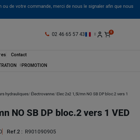
tion ou de votre commande, merci de nous le signaler afin que nous
02 46 65 57 43
res
Contact
LTRATION
PROMOTION
urs hydrauliques
Électrovanne
Elec 2x2 1,5l/mn NO SB DP bloc.2 vers 1
/mn NO SB DP bloc.2 vers 1 VED
0
Ref.2 :
R901090905