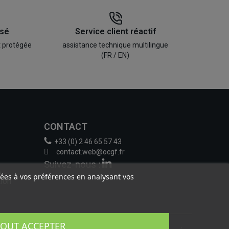
isé
Service client réactif
t protégée
assistance technique multilingue
(FR / EN)
CONTACT
+33 (0) 2 46 65 57 43
contact.web@ocgf.fr
Suivez-nous :
e
liées à vos préférences en analysant vos
tion
TOUT ACCEPTER