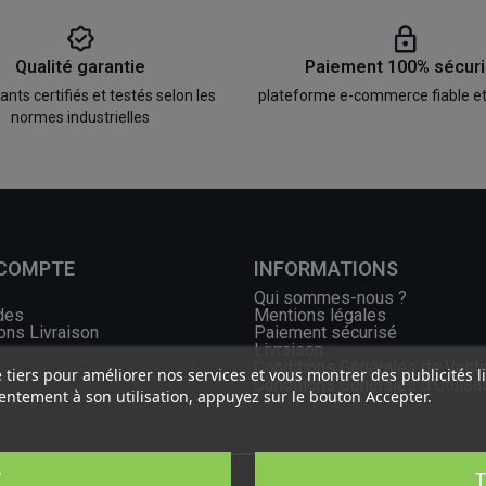
Qualité garantie
Paiement 100% sécur
ts certifiés et testés selon les
plateforme e-commerce fiable e
normes industrielles
 COMPTE
INFORMATIONS
Qui sommes-nous ?
des
Mentions légales
ons Livraison
Paiement sécurisé
Livraison
Conditions Générales de Vent
e tiers pour améliorer nos services et vous montrer des publicités 
Conditions Générales d'Utilisa
ntement à son utilisation, appuyez sur le bouton Accepter.
T