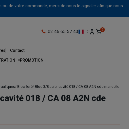
tion ou de votre commande, merci de nous le signaler afin que nous
02 46 65 57 43
res
Contact
LTRATION
PROMOTION
rauliques
Bloc foré
Bloc 3/8 acier cavité 018 / CA 08 A2N cde manuelle
 cavité 018 / CA 08 A2N cde