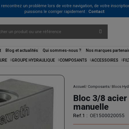
us rencontrez un problème lors de votre navigation, de votre inscrip
puissions le corriger rapidement :
Contact
t
Blog et actualités
Qui sommes-nous ?
Nos marques partenai
URE
GROUPE HYDRAULIQUE
COMPOSANTS
ACCESSOIRES
FI
Accueil
Composants
Blocs Hyd
Bloc 3/8 acier
manuelle
Ref.1 :
OE1500020055