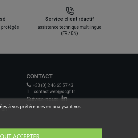
isé
Service client réactif
t protégée
assistance technique multilingue
(FR / EN)
CONTACT
+33 (0) 2 46 65 57 43
contact.web@ocgf.fr
Suivez-nous :
e
liées à vos préférences en analysant vos
tion
TOUT ACCEPTER